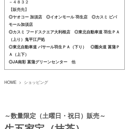
－４８３２
【販売先】
◎ヤオコー 加須店
◎イオンモール 羽生店
◎カスミ ビバ
モール加須店
◎カスミ フードスクエア大利根店
◎東北自動車道 羽生ＰＡ
（上り）鬼平江戸処
◎東北自動車道 パサール羽生ＰＡ（下り）
◎圏央道 菖蒲Ｐ
Ａ（上下）
◎JA南彩 菖蒲グリーンセンター
他
HOME
>
ショッピング
～数量限定（土曜日・祝日）販売～
生五家宝（抹茶）